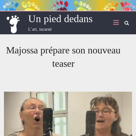
Skip
to
content
Un pied dedans
L’art, incarné
Majossa prépare son nouveau
teaser