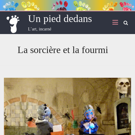
Skip
to
content
Un pied dedans
L’art, incarné
La sorcière et la fourmi