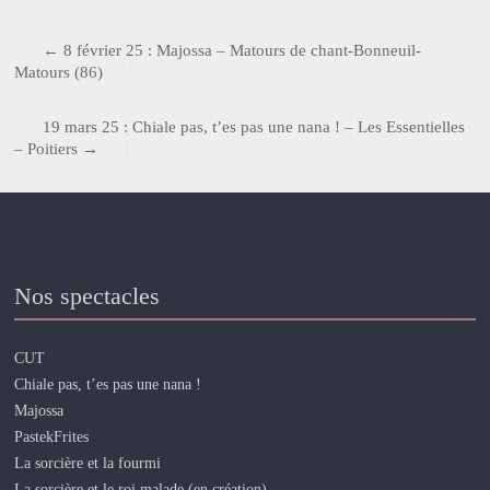
←
8 février 25 : Majossa – Matours de chant-Bonneuil-
Matours (86)
19 mars 25 : Chiale pas, t’es pas une nana ! – Les Essentielles
– Poitiers
→
Nos spectacles
CUT
Chiale pas, t’es pas une nana !
Majossa
PastekFrites
La sorcière et la fourmi
La sorcière et le roi malade (en création)