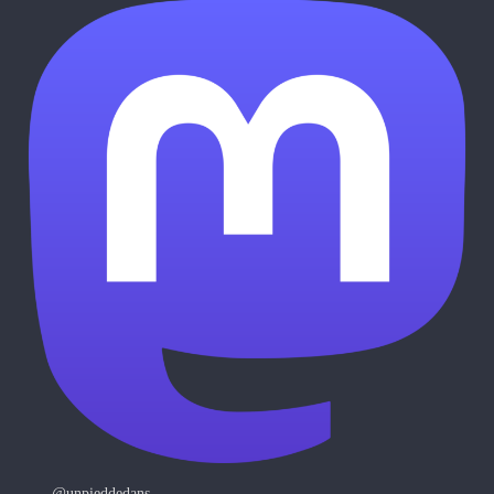
@unpieddedans