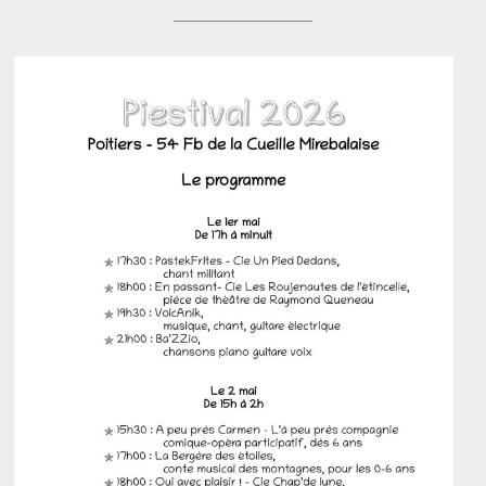
————————