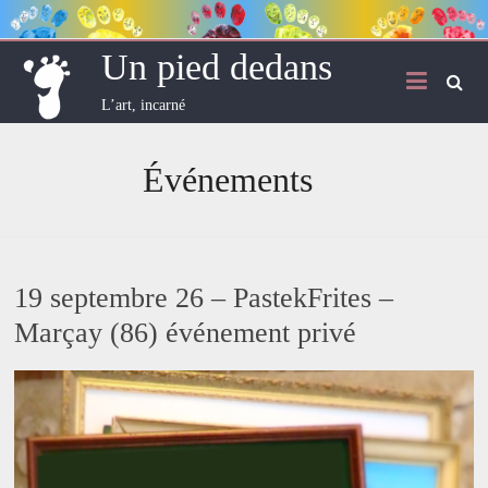
Skip
to
content
Un pied dedans
L’art, incarné
Événements
19 septembre 26 – PastekFrites –
Marçay (86) événement privé