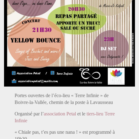
Portes ouvertes de l’éco-lieu « Terre Infinie » de
Boivre-la-Vallée, chemin de la poste à Lavausseau
Organisé par l’
association Petal
et le
tiers-lieu Terre
Infinie
« Chiale pas, t’es pas une nana ! » est programmé à
19h30