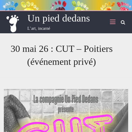
Skip
to
content
Un pied dedans
L’art, incarné
30 mai 26 : CUT – Poitiers
(événement privé)