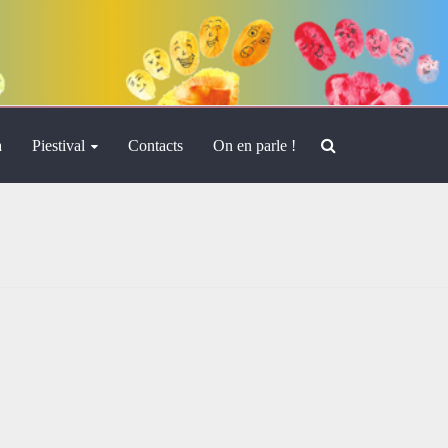
a
Piestival
Contacts
On en parle !