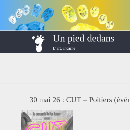
Skip
to
content
Un pied dedans
L’art, incarné
30 mai 26 : CUT – Poitiers (évé