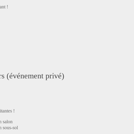
ant !
rs (événement privé)
tantes !
n salon
n sous-sol